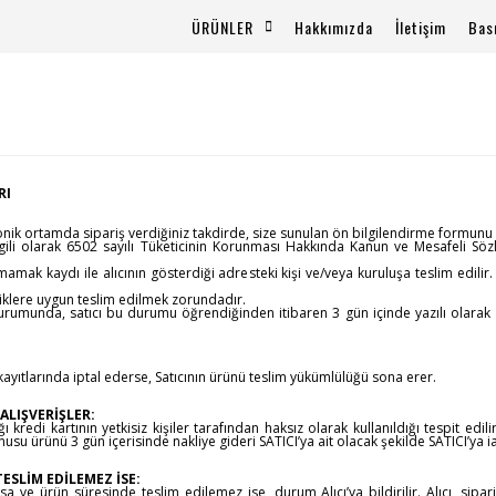
ÜRÜNLER
Hakkımızda
İletişim
Bas
RI
ik ortamda sipariş verdiğiniz takdirde, size sunulan ön bilgilendirme formunu ve
le ilgili olarak 6502 sayılı Tüketicinin Korunması Hakkında Kanun ve Mesafeli 
mamak kaydı ile alıcının gösterdiği adresteki kişi ve/veya kuruluşa teslim edilir
teliklere uygun teslim edilmek zorundadır.
durumunda, satıcı bu durumu öğrendiğinden itibaren 3 gün içinde yazılı olarak
kayıtlarında iptal ederse, Satıcının ürünü teslim yükümlülüğü sona erer.
ALIŞVERİŞLER:
kredi kartının yetkisiz kişiler tarafından haksız olarak kullanıldığı tespit edil
nusu ürünü 3 gün içerisinde nakliye gideri SATICI’ya ait olacak şekilde SATICI’ya
SLİM EDİLEMEZ İSE:
ve ürün süresinde teslim edilemez ise, durum Alıcı’ya bildirilir. Alıcı, sipariş