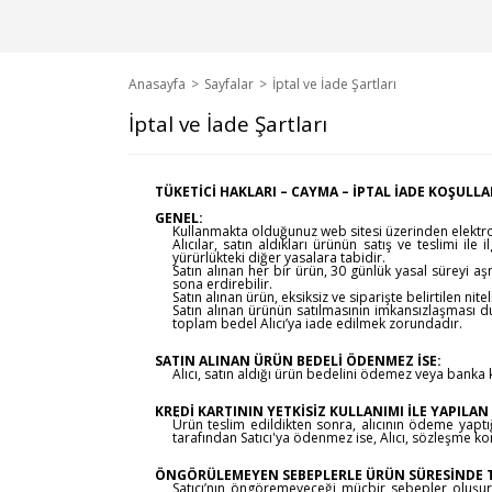
Anasayfa
Sayfalar
İptal ve İade Şartları
İptal ve İade Şartları
TÜKETİCİ HAKLARI – CAYMA – İPTAL İADE KOŞULLA
GENEL:
Kullanmakta olduğunuz web sitesi üzerinden elektron
Alıcılar, satın aldıkları ürünün satış ve teslimi i
yürürlükteki diğer yasalara tabidir.
Satın alınan her bir ürün, 30 günlük yasal süreyi aş
sona erdirebilir.
Satın alınan ürün, eksiksiz ve siparişte belirtilen ni
Satın alınan ürünün satılmasının imkansızlaşması 
toplam bedel Alıcı’ya iade edilmek zorundadır.
SATIN ALINAN ÜRÜN BEDELİ ÖDENMEZ İSE:
Alıcı, satın aldığı ürün bedelini ödemez veya banka 
KREDİ KARTININ YETKİSİZ KULLANIMI İLE YAPILAN 
Ürün teslim edildikten sonra, alıcının ödeme yaptığı 
tarafından Satıcı'ya ödenmez ise, Alıcı, sözleşme ko
ÖNGÖRÜLEMEYEN SEBEPLERLE ÜRÜN SÜRESİNDE TE
Satıcı’nın öngöremeyeceği mücbir sebepler oluşursa 