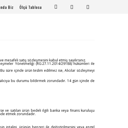
ında Biz
Ölçü Tablosu
 mesafeli satış sözleşmesini kabul etmiş sayılırsınız.
Sözleşmeler Yönetmeliği (RG:27.11.2014/29188) hükümleri ile
. Bu süre içinde ürün teslim edilmez ise, Alıcılar sözleşmeyi
 alıcıya bu durumu bildirmek zorundadır. 14 gün içinde de
irse ve satılan ürün bedeli ilgili banka veya finans kuruluşu
 iade etmek zorundadır.
in iptalini, ürünün benzeri ile değiştirilmesini veya engel