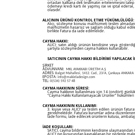
ortadan kalkana dek teslimatın ertelenmesini talep e
ödemeyi kredi kartı ile yapmış ise ve iptal ederse,
olasıdır.
ALICININ ÜRÜNÜ KONTROL ETME YÜKÜMLÜLÜĞÜ:
Alıcı, sözleşme konusu mal/hizmeti teslim almadan ö
mal/hizmetin hasarsız ve sağlam olduğu kabul edile
birlikte Fatura da iade edilmelidir.
CAYMA HAKKI:
ALICI; satın aldığı ürünün kendisine veya gösterdiğ
şartıyla sözleşmeden cayma hakkını kullanabilir.
SATICININ CAYMA HAKKI BİLDİRİMİ YAPILACAK İL
ŞİRKET
ADI/UNVANI:
MKL AYAKKABI ÜRETİM A.Ş
ADRES:
Balgat Mahallesi, 1412. Cad., 23/A, Çankaya ANKARA
EPOSTA:
info@makieladesign.com
TEL:
0(534) 592 57 48
CAYMA HAKKININ SÜRESİ:
Cayma hakkının kullanılması için 14 (ondört) günlü
"Cayma Hakkı Kullanılamayacak Ürünler" hükümleri ç
CAYMA HAKKININ KULLANIMI:
3. kişiye veya ALICI’ ya teslim edilen ürünün fatu
gerekmektedir. Faturası kurumlar adına düzenlenen
İade formu, İade edilecek ürünlerin kutusu, ambalajı,
İADE KOŞULLARI:
SATICI, cayma bildiriminin kendisine ulaşmasından it
ALICI’ nın kusurundan kaynaklanan bir nedenle malı