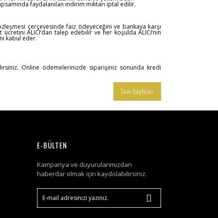
samında faydalanılan indirim miktarı iptal edilir.
sözleşmesi çerçevesinde faiz ödeyeceğini ve bankaya karşı
ücretini ALICI’dan talep edebilir ve her koşulda ALICI’nın
ni kabul eder.
lirsiniz. Online ödemelerinizde siparişiniz sonunda kredi
Tüm Sayfalar
E-BÜLTEN
Kampanya ve duyurularımızdan
haberdar olmak için kaydolabilirsiniz.