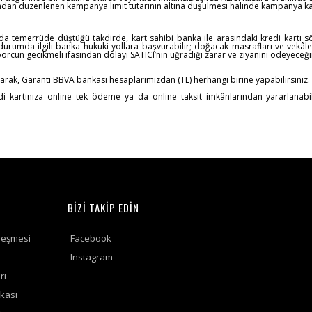
ndan düzenlenen kampanya limit tutarının altına düşülmesi halinde kampanya kap
umda temerrüde düştüğü takdirde, kart sahibi banka ile arasındaki kredi kartı 
rumda ilgili banka hukuki yollara başvurabilir; doğacak masrafları ve vekâlet 
rcun gecikmeli ifasından dolayı SATICI’nın uğradığı zarar ve ziyanını ödeyeceği
arak, Garanti BBVA bankası hesaplarımızdan (TL) herhangi birine yapabilirsiniz.
redi kartınıza online tek ödeme ya da online taksit imkânlarından yararlanabi
BİZİ TAKİP EDİN
leşmesi
Facebook
k
Instagram
rı
ikası