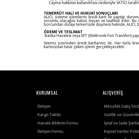
Cayma hakkının kullanılması nedeniyle SATICI tarafı
TEMERRÜT HALİ VE HUKUKİ SONUÇLARI
ALICI, ödeme işlemlerini kredi kartı ile yaptığı dur
sorumlu olacağını kabul, beyan ve taahhüt eder. Bu du
borcundan dolayı temerrüde düşmesi halinde, ALICI, bo
ÖDEME VE TESLİMAT
Banka Havalesi veya EFT (Elektronik Fon Transferi) yap
Sitemiz üzerinden kredi kartlarınız ile, Her türlü k
kartınızdan tutar çekim işlemi gerçekleşecektir.
KURUMSAL
ALIŞVERİŞ
İletişim
Mesafeli Satış Söz
Kargo Takibi
Gizlilik ve Güvenli
Havale Bildirim Formu
İptal ve İade Şartla
İletişim Formu
Kişisel Veriler Polit