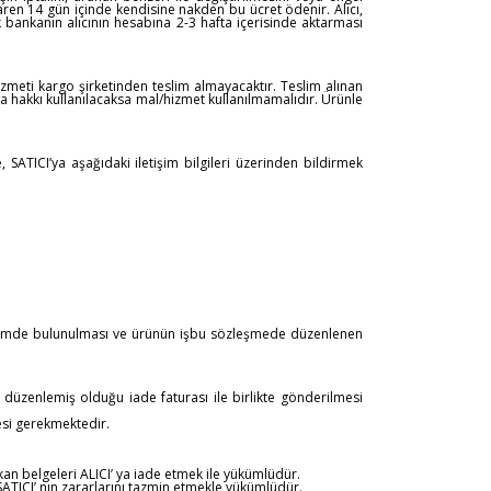
baren 14 gün içinde kendisine nakden bu ücret ödenir. Alıcı,
k bankanın alıcının hesabına 2-3 hafta içerisinde aktarması
izmeti kargo şirketinden teslim almayacaktır. Teslim alınan
 hakkı kullanılacaksa mal/hizmet kullanılmamalıdır. Ürünle
, SATICI’ya aşağıdaki iletişim bilgileri üzerinden bildirmek
ildirimde bulunulması ve ürünün işbu sözleşmede düzenlenen
 düzenlemiş olduğu iade faturası ile birlikte gönderilmesi
mesi gerekmektedir.
kan belgeleri ALICI’ ya iade etmek ile yükümlüdür.
ATICI’ nın zararlarını tazmin etmekle yükümlüdür.