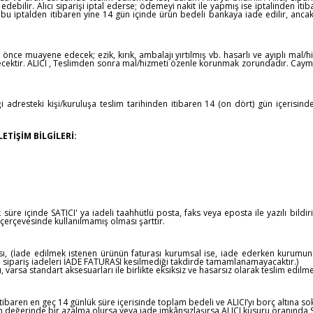
debilir. Alıcı siparişi iptal ederse; ödemeyi nakit ile yapmış ise iptalinden iti
 bu iptalden itibaren yine 14 gün içinde ürün bedeli bankaya iade edilir, anca
nce muayene edecek; ezik, kırık, ambalajı yırtılmış vb. hasarlı ve ayıplı mal/h
cektir. ALICI , Teslimden sonra mal/hizmeti özenle korunmak zorundadır. Cayma
i adresteki kişi/kuruluşa teslim tarihinden itibaren 14 (on dört) gün içerisinde
ETİŞİM BİLGİLERİ:
k süre içinde SATICI' ya iadeli taahhütlü posta, faks veya eposta ile yazılı b
erçevesinde kullanılmamış olması şarttır.
rası, (İade edilmek istenen ürünün faturası kurumsal ise, iade ederken kurumun
 sipariş iadeleri İADE FATURASI kesilmediği takdirde tamamlanamayacaktır.)
 varsa standart aksesuarları ile birlikte eksiksiz ve hasarsız olarak teslim edil
ibaren en geç 14 günlük süre içerisinde toplam bedeli ve ALICI’yı borç altına so
n değerinde bir azalma olursa veya iade imkânsızlaşırsa ALICI kusuru oranında S