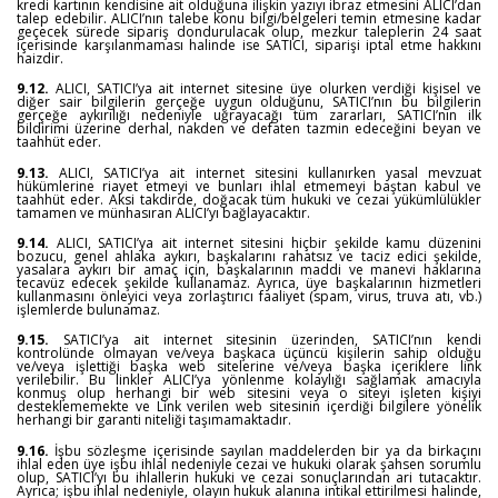
kredi kartının kendisine ait olduğuna ilişkin yazıyı ibraz etmesini ALICI’dan
talep edebilir. ALICI’nın talebe konu bilgi/belgeleri temin etmesine kadar
geçecek sürede sipariş dondurulacak olup, mezkur taleplerin 24 saat
içerisinde karşılanmaması halinde ise SATICI, siparişi iptal etme hakkını
haizdir.
9.12.
ALICI, SATICI’ya ait internet sitesine üye olurken verdiği kişisel ve
diğer sair bilgilerin gerçeğe uygun olduğunu, SATICI’nın bu bilgilerin
gerçeğe aykırılığı nedeniyle uğrayacağı tüm zararları, SATICI’nın ilk
bildirimi üzerine derhal, nakden ve defaten tazmin edeceğini beyan ve
taahhüt eder.
9.13.
ALICI, SATICI’ya ait internet sitesini kullanırken yasal mevzuat
hükümlerine riayet etmeyi ve bunları ihlal etmemeyi baştan kabul ve
taahhüt eder. Aksi takdirde, doğacak tüm hukuki ve cezai yükümlülükler
tamamen ve münhasıran ALICI’yı bağlayacaktır.
9.14.
ALICI, SATICI’ya ait internet sitesini hiçbir şekilde kamu düzenini
bozucu, genel ahlaka aykırı, başkalarını rahatsız ve taciz edici şekilde,
yasalara aykırı bir amaç için, başkalarının maddi ve manevi haklarına
tecavüz edecek şekilde kullanamaz. Ayrıca, üye başkalarının hizmetleri
kullanmasını önleyici veya zorlaştırıcı faaliyet (spam, virus, truva atı, vb.)
işlemlerde bulunamaz.
9.15.
SATICI’ya ait internet sitesinin üzerinden, SATICI’nın kendi
kontrolünde olmayan ve/veya başkaca üçüncü kişilerin sahip olduğu
ve/veya işlettiği başka web sitelerine ve/veya başka içeriklere link
verilebilir. Bu linkler ALICI’ya yönlenme kolaylığı sağlamak amacıyla
konmuş olup herhangi bir web sitesini veya o siteyi işleten kişiyi
desteklememekte ve Link verilen web sitesinin içerdiği bilgilere yönelik
herhangi bir garanti niteliği taşımamaktadır.
9.16.
İşbu sözleşme içerisinde sayılan maddelerden bir ya da birkaçını
ihlal eden üye işbu ihlal nedeniyle cezai ve hukuki olarak şahsen sorumlu
olup, SATICI’yı bu ihlallerin hukuki ve cezai sonuçlarından ari tutacaktır.
Ayrıca; işbu ihlal nedeniyle, olayın hukuk alanına intikal ettirilmesi halinde,