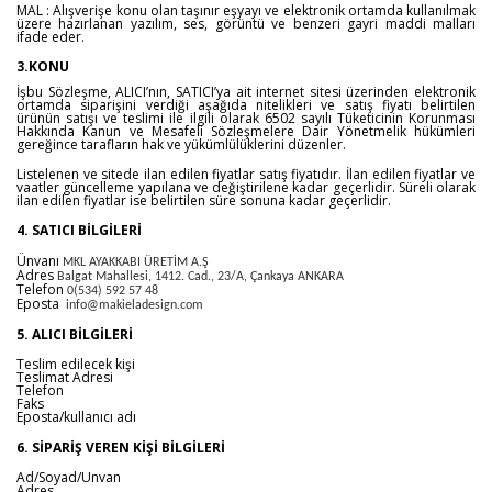
MAL : Alışverişe konu olan taşınır eşyayı ve elektronik ortamda kullanılmak
üzere hazırlanan yazılım, ses, görüntü ve benzeri gayri maddi malları
ifade eder.
3.KONU
İşbu Sözleşme, ALICI’nın, SATICI’ya ait internet sitesi üzerinden elektronik
ortamda siparişini verdiği aşağıda nitelikleri ve satış fiyatı belirtilen
ürünün satışı ve teslimi ile ilgili olarak 6502 sayılı Tüketicinin Korunması
Hakkında Kanun ve Mesafeli Sözleşmelere Dair Yönetmelik hükümleri
gereğince tarafların hak ve yükümlülüklerini düzenler.
Listelenen ve sitede ilan edilen fiyatlar satış fiyatıdır. İlan edilen fiyatlar ve
vaatler güncelleme yapılana ve değiştirilene kadar geçerlidir. Süreli olarak
ilan edilen fiyatlar ise belirtilen süre sonuna kadar geçerlidir.
4. SATICI BİLGİLERİ
Ünvanı
MKL AYAKKABI ÜRETİM A.Ş
Adres
Balgat Mahallesi, 1412. Cad., 23/A, Çankaya ANKARA
Telefon
0(534) 592 57 48
Eposta
info@makieladesign.com
5. ALICI BİLGİLERİ
Teslim edilecek kişi
Teslimat Adresi
Telefon
Faks
Eposta/kullanıcı adı
6. SİPARİŞ VEREN KİŞİ BİLGİLERİ
Ad/Soyad/Unvan
Adres