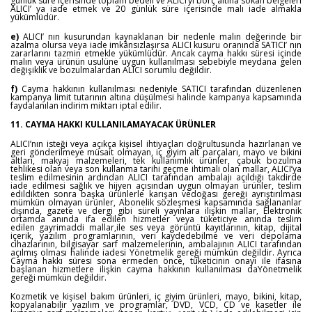
günlük süre içerisinde toplam bedeli ve ALICI’yı borç altına sokan belgeleri
ALICI’ ya iade etmek ve 20 günlük süre içerisinde malı iade almakla
yükümlüdür.
e)
ALICI’ nın kusurundan kaynaklanan bir nedenle malın değerinde bir
azalma olursa veya iade imkânsızlaşırsa ALICI kusuru oranında SATICI’ nın
zararlarını tazmin etmekle yükümlüdür. Ancak cayma hakkı süresi içinde
malın veya ürünün usulüne uygun kullanılması sebebiyle meydana gelen
değişiklik ve bozulmalardan ALICI sorumlu değildir.
f)
Cayma hakkının kullanılması nedeniyle SATICI tarafından düzenlenen
kampanya limit tutarının altına düşülmesi halinde kampanya kapsamında
faydalanılan indirim miktarı iptal edilir.
11. CAYMA HAKKI KULLANILAMAYACAK ÜRÜNLER
ALICI’nın isteği veya açıkça kişisel ihtiyaçları doğrultusunda hazırlanan ve
geri gönderilmeye müsait olmayan, iç giyim alt parçaları, mayo ve bikini
altları, makyaj malzemeleri, tek kullanımlık ürünler, çabuk bozulma
tehlikesi olan veya son kullanma tarihi geçme ihtimali olan mallar, ALICI’ya
teslim edilmesinin ardından ALICI tarafından ambalajı açıldığı takdirde
iade edilmesi sağlık ve hijyen açısından uygun olmayan ürünler, teslim
edildikten sonra başka ürünlerle karışan vedoğası gereği ayrıştırılması
mümkün olmayan ürünler, Abonelik sözleşmesi kapsamında sağlananlar
dışında, gazete ve dergi gibi süreli yayınlara ilişkin mallar, Elektronik
ortamda anında ifa edilen hizmetler veya tüketiciye anında teslim
edilen gayrimaddi mallar,ile ses veya görüntü kayıtlarının, kitap, dijital
içerik, yazılım programlarının, veri kaydedebilme ve veri depolama
cihazlarının, bilgisayar sarf malzemelerinin, ambalajının ALICI tarafından
açılmış olması halinde iadesi Yönetmelik gereği mümkün değildir. Ayrıca
Cayma hakkı süresi sona ermeden önce, tüketicinin onayı ile ifasına
başlanan hizmetlere ilişkin cayma hakkının kullanılması daYönetmelik
gereği mümkün değildir.
Kozmetik ve kişisel bakım ürünleri, iç giyim ürünleri, mayo, bikini, kitap,
kopyalanabilir yazılım ve programlar, DVD, VCD, CD ve kasetler ile