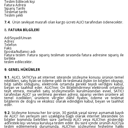
Teslim Edilecek kişi
Fatura Adresi
Sipariş Tarihi
Teslimat tarihi
Teslim şekli
7.4.
Ürün sevkiyat masrafı olan kargo ücreti ALICI tarafından ödenecektir.
8
. FATURA BİLGİLERİ
Ad/Soyad/Unvan
Adres
Telefon
Faks
Eposta/kullanıcı adı
Fatura teslim :Fatura sipariş teslimatı sırasında fatura adresine sipariş ile
birlikte
teslim edilecektir.
9. GENEL HÜKÜMLER
9.1.
ALICI, SATICI’ya ait internet sitesinde sözleşme konusu ürünün temel
nitelikleri, satış fiyatı ve ödeme şekli ile teslimata ilişkin ön bilgileri okuyup,
bilgi sahibi olduğunu, elektronik ortamda gerekli teyidi verdiğini kabul,
beyan ve taahhüt eder. ALICI’nın; Ön Bilgilendirmeyi elektronik ortamda
teyit etmesi, mesafeli satış sözleşmesinin kurulmasından evvel, SATICI
tarafından ALICI' ya verilmesi gereken adresi, siparişi verilen ürünlere ait
temel özellikleri, ürünlerin vergiler dâhil fiyatını, ödeme ve teslimat
bilgilerini de doğru ve eksiksiz olarak edindiğini kabul, beyan ve taahhüt
eder.
9.2.
Sözleşme konusu her bir ürün, 30 günlük yasal süreyi aşmamak kaydı
ile ALICI' nın yerleşim yeri uzaklığına bağlı olarak internet sitesindeki ön
bilgiler kısmında belirtilen süre zarfında ALICI veya ALICI’nın gösterdiği
adresteki kişi ve/veya kuruluşa teslim edilir. Bu süre içinde ürünün ALICI’ya
teslim edilememesi durumunda, ALICI’nın sözleşmeyi feshetme hakkı