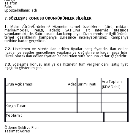
Telefon
Faks
Eposta/kullanıcı adı
7. SÖZLEŞME KONUSU ÜRÜN/ÜRÜNLER BİLGİLERİ
1.
Malın /Ürün/Ürünlerin/ Hizmetin temel özelliklerini (türü, miktarı,
marka/modeli, rengi, adedi) SATICI’ya ait internet sitesinde
yayınlanmaktadır. Satıcı tarafından kampanya düzenlenmiş ise ilgili ürünün
temel özelliklerini kampanya süresince inceleyebilirsiniz. Kampanya
tarihine kadar geçerlidir.
7.2.
Listelenen ve sitede ilan edilen fiyatlar satış fiyatıdır. İlan edilen
fiyatlar ve vaatler güncelleme yapılana ve değiştirilene kadar geçerlidir.
Süreli olarak ilan edilen fiyatlar ise belirtilen süre sonuna kadar geçerlidir.
7.3.
Sözleşme konusu mal ya da hizmetin tüm vergiler dâhil satış fiyatı
aşağıda gösterilmiştir.
Ara Toplam
Ürün Açıklaması
Adet
Birim Fiyatı
(KDV Dahil)
Kargo Tutarı
Toplam :
Ödeme Şekli ve Planı
Teslimat Adresi