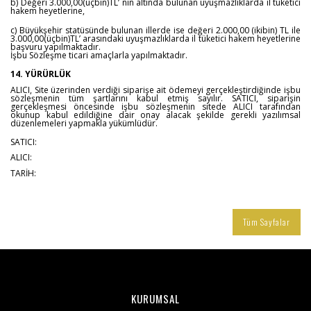
b) Değeri 3.000,00(üçbin)TL’ nin altında bulunan uyuşmazlıklarda il tüketici
hakem heyetlerine,
c) Büyükşehir statüsünde bulunan illerde ise değeri 2.000,00 (ikibin) TL ile
3.000,00(üçbin)TL’ arasındaki uyuşmazlıklarda il tüketici hakem heyetlerine
başvuru yapılmaktadır.
İşbu Sözleşme ticari amaçlarla yapılmaktadır.
14. YÜRÜRLÜK
ALICI, Site üzerinden verdiği siparişe ait ödemeyi gerçekleştirdiğinde işbu
sözleşmenin tüm şartlarını kabul etmiş sayılır. SATICI, siparişin
gerçekleşmesi öncesinde işbu sözleşmenin sitede ALICI tarafından
okunup kabul edildiğine dair onay alacak şekilde gerekli yazılımsal
düzenlemeleri yapmakla yükümlüdür.
SATICI:
ALICI:
TARİH:
Tüm Sayfalar
KURUMSAL