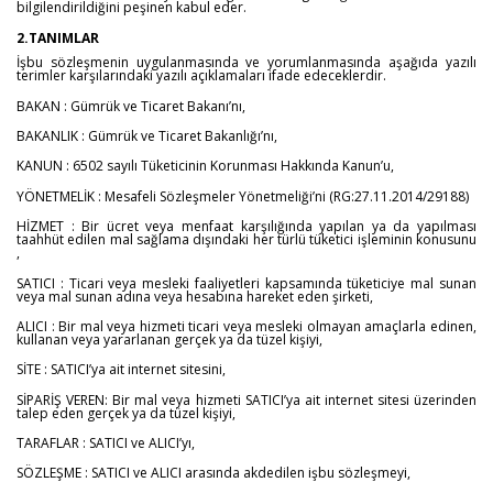
bilgilendirildiğini peşinen kabul eder.
2.TANIMLAR
İşbu sözleşmenin uygulanmasında ve yorumlanmasında aşağıda yazılı
terimler karşılarındaki yazılı açıklamaları ifade edeceklerdir.
BAKAN : Gümrük ve Ticaret Bakanı’nı,
BAKANLIK : Gümrük ve Ticaret Bakanlığı’nı,
KANUN : 6502 sayılı Tüketicinin Korunması Hakkında Kanun’u,
YÖNETMELİK : Mesafeli Sözleşmeler Yönetmeliği’ni (RG:27.11.2014/29188)
HİZMET : Bir ücret veya menfaat karşılığında yapılan ya da yapılması
taahhüt edilen mal sağlama dışındaki her türlü tüketici işleminin konusunu
,
SATICI : Ticari veya mesleki faaliyetleri kapsamında tüketiciye mal sunan
veya mal sunan adına veya hesabına hareket eden şirketi,
ALICI : Bir mal veya hizmeti ticari veya mesleki olmayan amaçlarla edinen,
kullanan veya yararlanan gerçek ya da tüzel kişiyi,
SİTE : SATICI’ya ait internet sitesini,
SİPARİŞ VEREN: Bir mal veya hizmeti SATICI’ya ait internet sitesi üzerinden
talep eden gerçek ya da tüzel kişiyi,
TARAFLAR : SATICI ve ALICI’yı,
SÖZLEŞME : SATICI ve ALICI arasında akdedilen işbu sözleşmeyi,