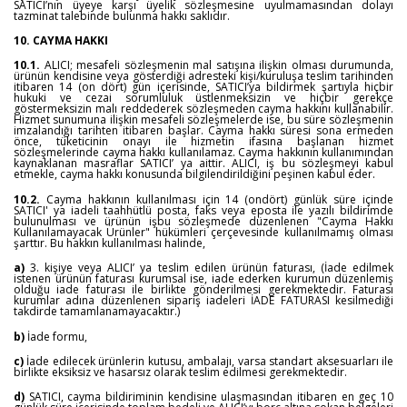
SATICI’nın üyeye karşı üyelik sözleşmesine uyulmamasından dolayı
tazminat talebinde bulunma hakkı saklıdır.
10. CAYMA HAKKI
10.1.
ALICI; mesafeli sözleşmenin mal satışına ilişkin olması durumunda,
ürünün kendisine veya gösterdiği adresteki kişi/kuruluşa teslim tarihinden
itibaren 14 (on dört) gün içerisinde, SATICI’ya bildirmek şartıyla hiçbir
hukuki ve cezai sorumluluk üstlenmeksizin ve hiçbir gerekçe
göstermeksizin malı reddederek sözleşmeden cayma hakkını kullanabilir.
Hizmet sunumuna ilişkin mesafeli sözleşmelerde ise, bu süre sözleşmenin
imzalandığı tarihten itibaren başlar. Cayma hakkı süresi sona ermeden
önce, tüketicinin onayı ile hizmetin ifasına başlanan hizmet
sözleşmelerinde cayma hakkı kullanılamaz. Cayma hakkının kullanımından
kaynaklanan masraflar SATICI’ ya aittir. ALICI, iş bu sözleşmeyi kabul
etmekle, cayma hakkı konusunda bilgilendirildiğini peşinen kabul eder.
10.2.
Cayma hakkının kullanılması için 14 (ondört) günlük süre içinde
SATICI' ya iadeli taahhütlü posta, faks veya eposta ile yazılı bildirimde
bulunulması ve ürünün işbu sözleşmede düzenlenen "Cayma Hakkı
Kullanılamayacak Ürünler" hükümleri çerçevesinde kullanılmamış olması
şarttır. Bu hakkın kullanılması halinde,
a)
3. kişiye veya ALICI’ ya teslim edilen ürünün faturası, (İade edilmek
istenen ürünün faturası kurumsal ise, iade ederken kurumun düzenlemiş
olduğu iade faturası ile birlikte gönderilmesi gerekmektedir. Faturası
kurumlar adına düzenlenen sipariş iadeleri İADE FATURASI kesilmediği
takdirde tamamlanamayacaktır.)
b)
İade formu,
c)
İade edilecek ürünlerin kutusu, ambalajı, varsa standart aksesuarları ile
birlikte eksiksiz ve hasarsız olarak teslim edilmesi gerekmektedir.
d)
SATICI, cayma bildiriminin kendisine ulaşmasından itibaren en geç 10