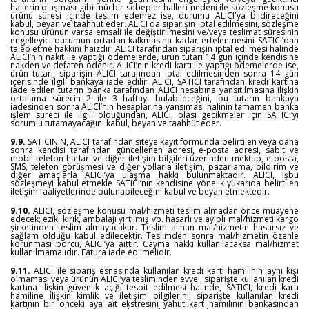
hallerin oluşması gibi mücbir sebepler halleri nedeni ile sözleşme konusu
ürünü süresi içinde teslim edemez ise, durumu ALICI'ya bildireceğini
kabul, beyan ve taahhüt eder. ALICI da siparişin iptal edilmesini, sözleşme
konusu ürünün varsa emsali ile değiştirilmesini ve/veya teslimat süresinin
engelleyici durumun ortadan kalkmasına kadar ertelenmesini SATICI’dan
talep etme hakkını haizdir. ALICI tarafından siparişin iptal edilmesi halinde
ALICI’nın nakit ile yaptığı ödemelerde, ürün tutarı 14 gün içinde kendisine
nakden ve defaten ödenir. ALICI’nın kredi kartı ile yaptığı ödemelerde ise,
ürün tutarı, siparişin ALICI tarafından iptal edilmesinden sonra 14 gün
içerisinde ilgili bankaya iade edilir. ALICI, SATICI tarafından kredi kartına
iade edilen tutarın banka tarafından ALICI hesabına yansıtılmasına ilişkin
ortalama sürecin 2 ile 3 haftayı bulabileceğini, bu tutarın bankaya
iadesinden sonra ALICI’nın hesaplarına yansıması halinin tamamen banka
işlem süreci ile ilgili olduğundan, ALICI, olası gecikmeler için SATICI’yı
sorumlu tutamayacağını kabul, beyan ve taahhüt eder.
9.9.
SATICININ, ALICI tarafından siteye kayıt formunda belirtilen veya daha
sonra kendisi tarafından güncellenen adresi, e-posta adresi, sabit ve
mobil telefon hatları ve diğer iletişim bilgileri üzerinden mektup, e-posta,
SMS, telefon görüşmesi ve diğer yollarla iletişim, pazarlama, bildirim ve
diğer amaçlarla ALICI’ya ulaşma hakkı bulunmaktadır. ALICI, işbu
sözleşmeyi kabul etmekle SATICI’nın kendisine yönelik yukarıda belirtilen
iletişim faaliyetlerinde bulunabileceğini kabul ve beyan etmektedir.
9.10.
ALICI, sözleşme konusu mal/hizmeti teslim almadan önce muayene
edecek; ezik, kırık, ambalajı yırtılmış vb. hasarlı ve ayıplı mal/hizmeti kargo
şirketinden teslim almayacaktır. Teslim alınan mal/hizmetin hasarsız ve
sağlam olduğu kabul edilecektir. Teslimden sonra mal/hizmetin özenle
korunması borcu, ALICI’ya aittir. Cayma hakkı kullanılacaksa mal/hizmet
kullanılmamalıdır. Fatura iade edilmelidir.
9.11.
ALICI ile sipariş esnasında kullanılan kredi kartı hamilinin aynı kişi
olmaması veya ürünün ALICI’ya tesliminden evvel, siparişte kullanılan kredi
kartına ilişkin güvenlik açığı tespit edilmesi halinde, SATICI, kredi kartı
hamiline ilişkin kimlik ve iletişim bilgilerini, siparişte kullanılan kredi
kartının bir önceki aya ait ekstresini yahut kart hamilinin bankasından