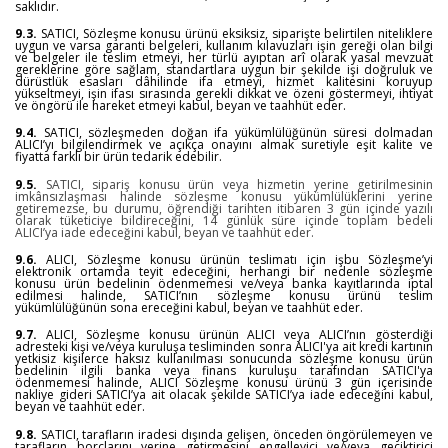
saklıdır.
9.3.
SATICI, Sözleşme konusu ürünü eksiksiz, siparişte belirtilen niteliklere
uygun ve varsa garanti belgeleri, kullanım kılavuzları işin gereği olan bilgi
ve belgeler ile teslim etmeyi, her türlü ayıptan arî olarak yasal mevzuat
gereklerine göre sağlam, standartlara uygun bir şekilde işi doğruluk ve
dürüstlük esasları dâhilinde ifa etmeyi, hizmet kalitesini koruyup
yükseltmeyi, işin ifası sırasında gerekli dikkat ve özeni göstermeyi, ihtiyat
ve öngörü ile hareket etmeyi kabul, beyan ve taahhüt eder.
9.4.
SATICI, sözleşmeden doğan ifa yükümlülüğünün süresi dolmadan
ALICI’yı bilgilendirmek ve açıkça onayını almak suretiyle eşit kalite ve
fiyatta farklı bir ürün tedarik edebilir.
9.5.
SATICI, sipariş konusu ürün veya hizmetin yerine getirilmesinin
imkânsızlaşması halinde sözleşme konusu yükümlülüklerini yerine
getiremezse, bu durumu, öğrendiği tarihten itibaren 3 gün içinde yazılı
olarak tüketiciye bildireceğini, 14 günlük süre içinde toplam bedeli
ALICI’ya iade edeceğini kabul, beyan ve taahhüt eder.
9.6.
ALICI, Sözleşme konusu ürünün teslimatı için işbu Sözleşme’yi
elektronik ortamda teyit edeceğini, herhangi bir nedenle sözleşme
konusu ürün bedelinin ödenmemesi ve/veya banka kayıtlarında iptal
edilmesi halinde, SATICI’nın sözleşme konusu ürünü teslim
yükümlülüğünün sona ereceğini kabul, beyan ve taahhüt eder.
9.7.
ALICI, Sözleşme konusu ürünün ALICI veya ALICI’nın gösterdiği
adresteki kişi ve/veya kuruluşa tesliminden sonra ALICI'ya ait kredi kartının
yetkisiz kişilerce haksız kullanılması sonucunda sözleşme konusu ürün
bedelinin ilgili banka veya finans kuruluşu tarafından SATICI'ya
ödenmemesi halinde, ALICI Sözleşme konusu ürünü 3 gün içerisinde
nakliye gideri SATICI’ya ait olacak şekilde SATICI’ya iade edeceğini kabul,
beyan ve taahhüt eder.
9.8.
SATICI, tarafların iradesi dışında gelişen, önceden öngörülemeyen ve
tarafların borçlarını yerine getirmesini engelleyici ve/veya geciktirici