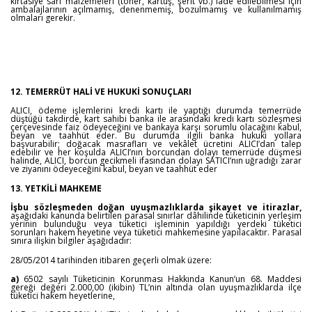
kırtasiye sarf malzemeleri (toner, kartuş, şerit vb.) iade edilebilmesi için
ambalajlarının açılmamış, denenmemiş, bozulmamış ve kullanılmamış
olmaları gerekir.
12. TEMERRÜT HALİ VE HUKUKİ SONUÇLARI
ALICI, ödeme işlemlerini kredi kartı ile yaptığı durumda temerrüde
düştüğü takdirde, kart sahibi banka ile arasındaki kredi kartı sözleşmesi
çerçevesinde faiz ödeyeceğini ve bankaya karşı sorumlu olacağını kabul,
beyan ve taahhüt eder. Bu durumda ilgili banka hukuki yollara
başvurabilir; doğacak masrafları ve vekâlet ücretini ALICI’dan talep
edebilir ve her koşulda ALICI’nın borcundan dolayı temerrüde düşmesi
halinde, ALICI, borcun gecikmeli ifasından dolayı SATICI’nın uğradığı zarar
ve ziyanını ödeyeceğini kabul, beyan ve taahhüt eder
13. YETKİLİ MAHKEME
İşbu sözleşmeden doğan uyuşmazlıklarda şikayet ve itirazlar,
aşağıdaki kanunda belirtilen parasal sınırlar dâhilinde tüketicinin yerleşim
yerinin bulunduğu veya tüketici işleminin yapıldığı yerdeki tüketici
sorunları hakem heyetine veya tüketici mahkemesine yapılacaktır. Parasal
sınıra ilişkin bilgiler aşağıdadır:
28/05/2014 tarihinden itibaren geçerli olmak üzere:
a)
6502 sayılı Tüketicinin Korunması Hakkında Kanun’un 68. Maddesi
gereği değeri 2.000,00 (ikibin) TL’nin altında olan uyuşmazlıklarda ilçe
tüketici hakem heyetlerine,