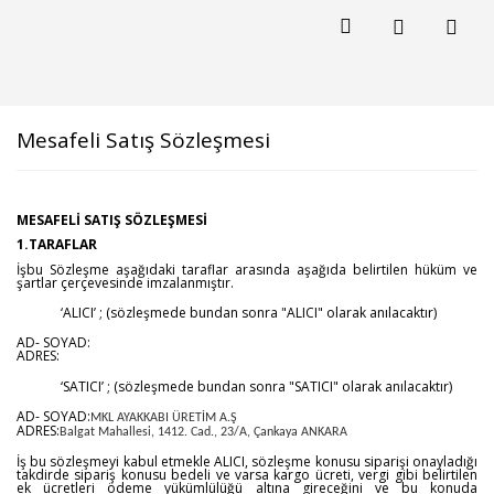
Mesafeli Satış Sözleşmesi
MESAFELİ SATIŞ SÖZLEŞMESİ
1.TARAFLAR
İşbu Sözleşme aşağıdaki taraflar arasında aşağıda belirtilen hüküm ve
şartlar çerçevesinde imzalanmıştır.
‘ALICI’ ; (sözleşmede bundan sonra "ALICI" olarak anılacaktır)
AD- SOYAD:
ADRES:
‘SATICI’ ; (sözleşmede bundan sonra "SATICI" olarak anılacaktır)
AD- SOYAD:
MKL AYAKKABI ÜRETİM A.Ş
ADRES:
Balgat Mahallesi, 1412. Cad., 23/A, Çankaya ANKARA
İş bu sözleşmeyi kabul etmekle ALICI, sözleşme konusu siparişi onayladığı
takdirde sipariş konusu bedeli ve varsa kargo ücreti, vergi gibi belirtilen
ek ücretleri ödeme yükümlülüğü altına gireceğini ve bu konuda